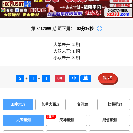
第
3467099
期 距下期：
02
分
36
秒
大单
未开:
2
期
大双
未开:
1
期
小双
未开:
3
期
5
1
3
09
小
单
咪牌
+
+
=
-
加拿大28
加拿大西28
台湾28
比特币28
九五预测
天神预测
鼎信预测