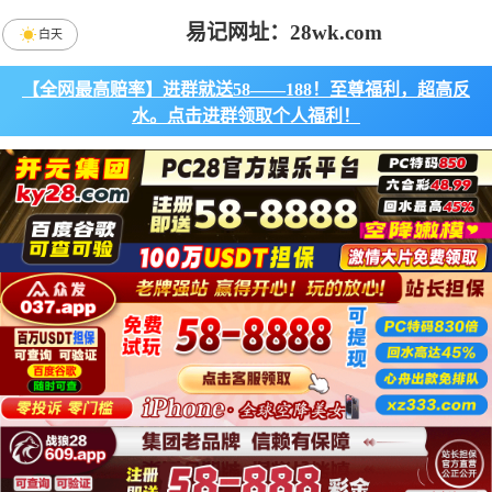
易记网址：28wk.com
白天